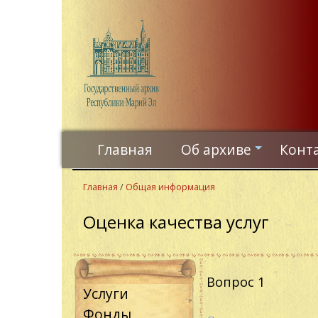
Перейти
к
основному
содержанию
Главная
Об архиве
Конт
+
Главная
/
Общая информация
Оценка качества услуг
Вопрос 1
Услуги
Варианты
Фонды