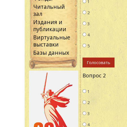
1
Читальный
2
зал
Издания и
3
публикации
4
Виртуальные
выставки
5
Базы данных
Вопрос 2
Варианты
1
2
3
4