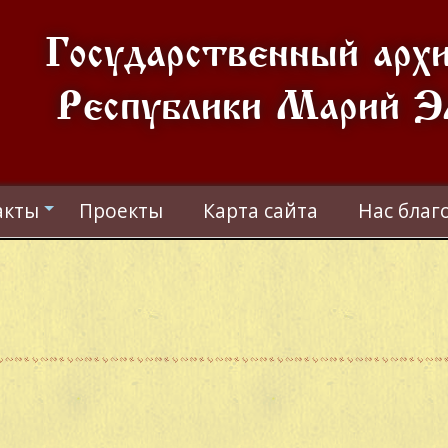
Государственный арх
Республики Марий Э
акты
Проекты
Карта сайта
Нас благ
+