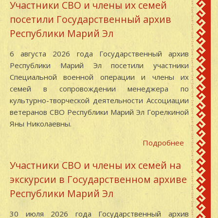
Участники СВО и члены их семей
изменен
посетили Государственный архив
графика
работы
Республики Марий Эл
читально
зала
6 августа 2026 года Государственный архив
Республики Марий Эл посетили участники
Специальной военной операции и члены их
семей в сопровождении менеджера по
культурно-творческой деятельности Ассоциации
ветеранов СВО Республики Марий Эл Горелкиной
Яны Николаевны.
Подробнее
о
Участник
Участники СВО и члены их семей на
СВО
экскурсии в Государственном архиве
и
члены
Республики Марий Эл
их
семей
30 июля 2026 года Государственный архив