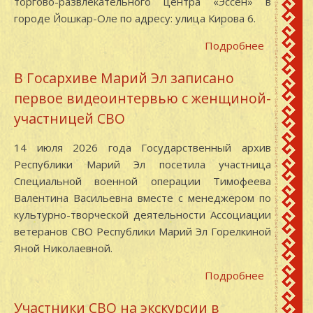
торгово-развлекательного центра «Эссен» в
Республи
городе Йошкар-Оле по адресу: улица Кирова 6.
Марий
Эл
Подробнее
о
23
В Госархиве Марий Эл записано
июля
первое видеоинтервью с женщиной-
2026
выставоч
участницей СВО
экспозиц
Государс
14 июля 2026 года Государственный архив
архива
Республики Марий Эл посетила участница
Республи
Специальной военной операции Тимофеева
Марий
Валентина Васильевна вместе с менеджером по
Эл
культурно-творческой деятельности Ассоциации
размеще
ветеранов СВО Республики Марий Эл Горелкиной
у
Яной Николаевной.
торгово-
Подробнее
о
развлека
В
центра
Участники СВО на экскурсии в
Госархив