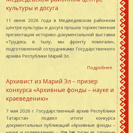
Марий
культуры и досуга
Эл
11 июня 2026 года в Медведевском районном
центре культуры и досуга прошла торжественная
презентация историко-документальной выставки
«Трудясь в тылу, мы фронту помогали»,
подготовленной сотрудниками Государственного
архива Республики Марий Эл.
Подробнее
о
11
Архивист из Марий Эл – призер
июня
конкурса «Архивные фонды – науке и
2026
года
краеведению»
состояло
торжест
7 мая 2026 г. Государственный архив Республики
открытие
Татарстан подвел итоги конкурса
историко
документальных публикаций «Архивные фонды –
документ
науке и краеведению – Фән һәм туган як тарихын