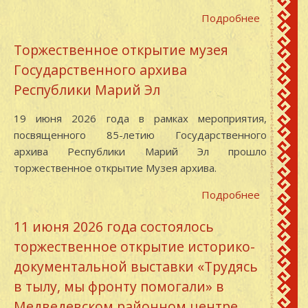
Подробнее
о
Об
Торжественное открытие музея
изменен
Государственного архива
графика
работы
Республики Марий Эл
читально
зала
19 июня 2026 года в рамках мероприятия,
посвященного 85-летию Государственного
архива Республики Марий Эл прошло
торжественное открытие Музея архива.
Подробнее
о
Торжест
11 июня 2026 года состоялось
открытие
торжественное открытие историко-
музея
Государс
документальной выставки «Трудясь
архива
в тылу, мы фронту помогали» в
Республи
Медведевском районном центре