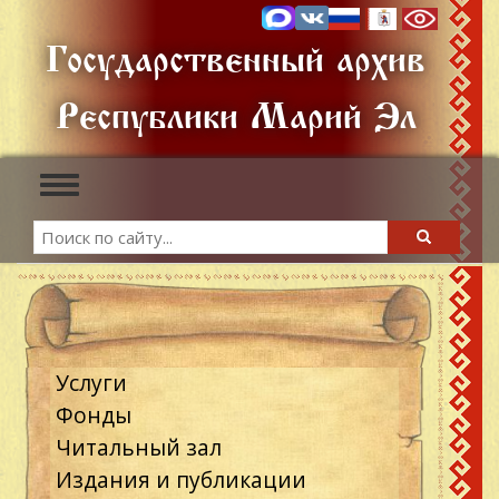
Перейти
к
Государственный архив
основному
содержанию
Республики Марий Эл
Toggle
navigation
Search
Search
Услуги
Фонды
Читальный зал
Издания и публикации