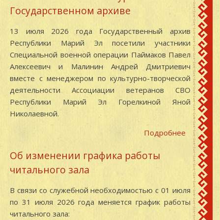
«Эссен»
Государственном архиве
Марий
Эл
13 июля 2026 года Государственный архив
записано
Республики Марий Эл посетили участники
первое
Специальной военной операции Паймаков Павел
видеоин
Алексеевич и Малинин Андрей Дмитриевич
с
вместе с менеджером по культурно-творческой
женщино
деятельности Ассоциации ветеранов СВО
участниц
Республики Марий Эл Горелкиной Яной
СВО
Николаевной.
Подробнее
о
Участник
Об изменении графика работы
СВО
читального зала
на
экскурси
В связи со служебной необходимостью с 01 июля
в
по 31 июля 2026 года меняется график работы
Государс
читального зала:
архиве