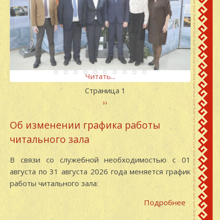
Читать...
Читать...
Читать...
Читать...
Читать...
Читать...
Читать...
Читать...
Читать...
Читать...
Нумерация
Страница 1
страниц
Следующая
››
страница
Об изменении графика работы
читального зала
В связи со служебной необходимостью с 01
августа по 31 августа 2026 года меняется график
работы читального зала:
Подробнее
о
Об